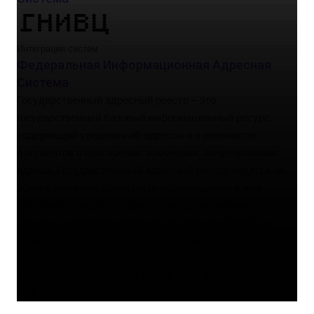
Интеграция систем
Федеральная Информационная Адресная
Система
Государственный адресный реестр – это
государственный базовый информационный ресурс,
содержащий сведения об адресах и о реквизитах
документов о присвоении, изменении, аннулировании
адреса. Государственный адресный реестр ведется на
основе принципа открытости содержащихся в нем
сведений об адресах. Данные сведения являются
общедоступной информацией. На портале ФИАС Вы
можете скачать информацию, содержащуюся в
государственном адресном реестре (как полную базу, так
и отдельно обновления к ней), в виде файла в формате
DBF и XML.