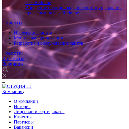
базе Redmine
Внедрение и сопровождение систем управления
проектами на базе Redmine
Проекты
Интеграция систем
Мобильные приложения
Разработка и обслуживание сайтов
Новости
Контакты
Вакансии
Компания
О компании
История
Лицензии и сертификаты
Клиенты
Партнеры
Вакансии