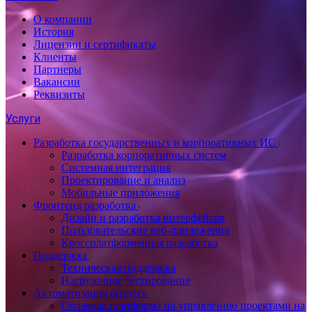
О компании
История
Лицензии и сертификаты
Клиенты
Партнеры
Вакансии
Реквизиты
Услуги
Разработка государственных и корпоративных ИС
Разработка корпоративных систем
Системная интеграция
Проектирование и анализ
Мобильные приложения
Фронтенд разработка
Дизайн и разработка интерфейсов
Пользовательские веб-приложения
Кроссплатформенная разработка
Поддержка
Техническая поддержка
Нагрузочное тестирование
Автоматизация бизнеса
Облачная платформа по управлению проектами на