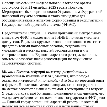
Совещание-семинар Федерального налогового органа
состоялось
30 и 31 октября 2025 года
в Грозном.
Мероприятие было организовано Управлением Федеральной
налоговой службы региона и стало площадкой для
обсуждения важных аспектов формирования и эксплуатации
Государственной адресной системы (ФИАС).
Представители Студии Т_Г были приглашены центральным
аппаратом ФНС и коллегами из ГНИВЦ принять участие в
дискуссии. В рамках круглых столов наши коллеги вместе с
представителями налоговых органов, федеральных
учреждений и местных властей рассматривали пути
совершенствования Единого адресного реестра, делились
опытом и разрабатывали рекомендации по улучшению
существующей системы.
Михаил Гоголев
, ведущий инженер-разработчик и
руководитель команды ФИАС
, отметил, что поездка
оказалась интересной и полезной: «Это был интересный опыт
и формат. Новые знакомства с людьми, кто непосредственно
на местах работает с нашей системой. Гостеприимная встреча!
Я уехал оттуда с ещё большим пониманием и ощущением, что
мы делаем действительно важное для государства и ФНС дело
— Единый государственный адресный реестр, на который
переводят все ведомства и органы власти нашей страны.